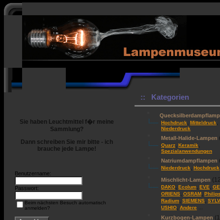
:: Kategorien
Quecksilberdampflam
Sie haben Leuchtmittel f�r meine
,
,
Hochdruck
Mitteldruck
Sammlung?
Niederdruck
Metall-Halide-Lampen
Dann schreiben Sie mir bitte - ich
,
,
Quarz
Keramik
brauche jede Lampe!
Spezialanwendungen
Natriumdampflampen
,
Niederdruck
Hochdruck
Benutzername:
(1
Mischlicht-Lampen
,
,
,
DAKO
Ecolum
EVE
GE
Passwort:
,
,
ORIENS
OSRAM
Philip
,
,
Radium
SIEMENS
SYLV
Beim nächsten Besuch automatisch
,
...
USHIO
Andere
anmelden?
(1
Kurzbogen-Lampen