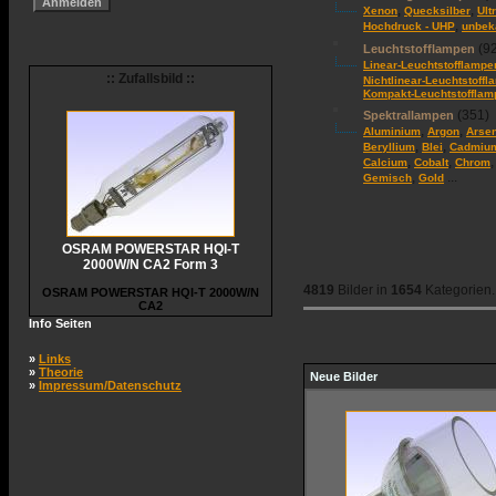
,
,
Xenon
Quecksilber
Ult
,
Hochdruck - UHP
unbek
(92
Leuchtstofflampen
Linear-Leuchtstofflampe
:: Zufallsbild ::
Nichtlinear-Leuchtstoff
Kompakt-Leuchtstofflam
(351)
Spektrallampen
,
,
Aluminium
Argon
Arse
,
,
Beryllium
Blei
Cadmiu
,
,
Calcium
Cobalt
Chrom
,
...
Gemisch
Gold
OSRAM POWERSTAR HQI-T
2000W/N CA2 Form 3
4819
Bilder in
1654
Kategorien.
OSRAM POWERSTAR HQI-T 2000W/N
CA2
Info Seiten
»
Links
»
Theorie
Neue Bilder
»
Impressum/Datenschutz