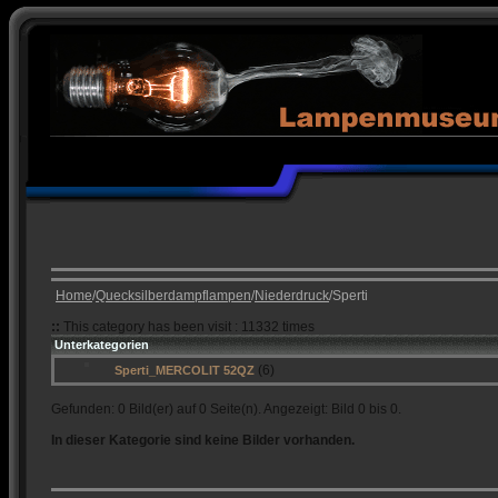
Home
/
Quecksilberdampflampen
/
Niederdruck
/Sperti
::
This category has been visit : 11332 times
Unterkategorien
(6)
Sperti_MERCOLIT 52QZ
Gefunden: 0 Bild(er) auf 0 Seite(n). Angezeigt: Bild 0 bis 0.
In dieser Kategorie sind keine Bilder vorhanden.