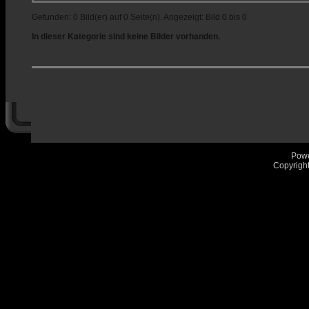
Gefunden: 0 Bild(er) auf 0 Seite(n). Angezeigt: Bild 0 bis 0.
In dieser Kategorie sind keine Bilder vorhanden.
Pow
Copyrigh