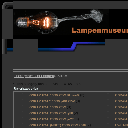
Home
/
Mischlicht-Lampen
/OSRAM
::
This category has been visit : 74165 times
Unterkategorien
(3)
OSRAM HWL 160W 235V RH mnX
OSRAM 
(3)
OSRAM HWLS 160W pXX 225V
OSRAM 
(3)
OSRAM HWL 160W 235V
OSRAM H
(2)
OSRAM HWL 250W 235V qH6
OSRAM H
(3)
OSRAM HWL 250W 225V pWY
OSRAM 
(2)
OSRAM HWL (MBFT) 250W 225V k668
HWL MB