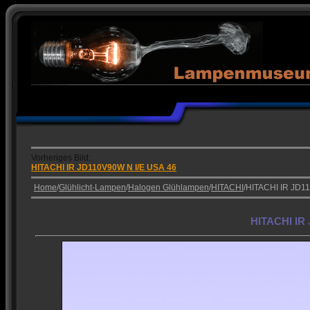
Vorheriges Bild:
HITACHI IR JD110V90W N I/E USA 46
Home
/
Glühlicht-Lampen
/
Halogen Glühlampen
/
HITACHI
/HITACHI IR JD1
HITACHI IR 