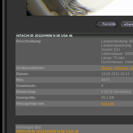
HITACHI IR JD110V90W N I/E USA 46
Beschreibung:
Lampenleistung: 9
Lampenspannung: 
Sockel: E11
Lebensdauer: 3000
Länge: 75 mm
Durchmesser: 14m
Schlüsselwörter:
Hitachi
,
Halogen
,
G
Datum:
19.09.2011 16:13
Hits:
4970
Downloads:
0
Bewertung:
0.00 (0 Stimme(n))
Dateigröße:
95.1 KB
Hinzugefügt von:
hennetv
Vorheriges Bild:
HITACHI IR JD110V90W N I/E USA 46