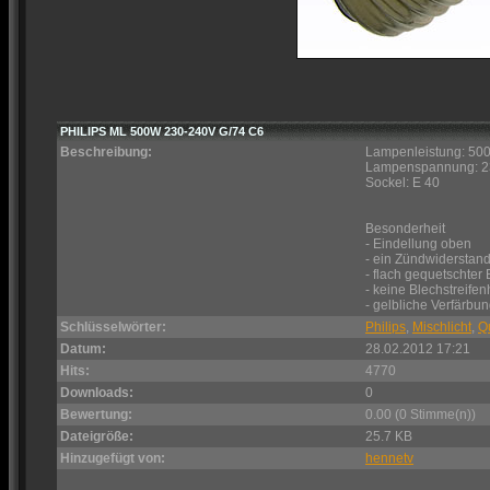
PHILIPS ML 500W 230-240V G/74 C6
Beschreibung:
Lampenleistung: 50
Lampenspannung: 23
Sockel: E 40
Besonderheit
- Eindellung oben
- ein Zündwiderstan
- flach gequetschter
- keine Blechstreife
- gelbliche Verfärbu
Schlüsselwörter:
Philips
,
Mischlicht
,
Q
Datum:
28.02.2012 17:21
Hits:
4770
Downloads:
0
Bewertung:
0.00 (0 Stimme(n))
Dateigröße:
25.7 KB
Hinzugefügt von:
hennetv