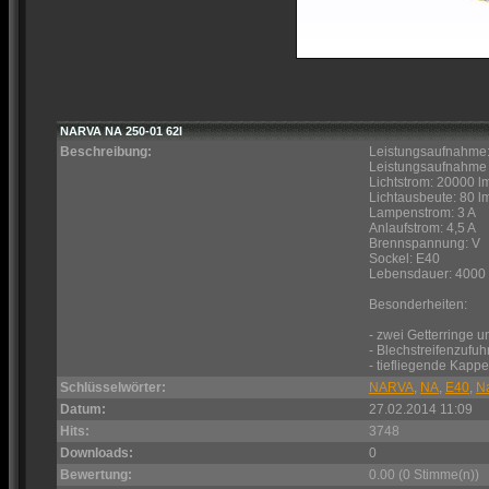
NARVA NA 250-01 62I
Beschreibung:
Leistungsaufnahme
Leistungsaufnahme 
Lichtstrom: 20000 l
Lichtausbeute: 80 l
Lampenstrom: 3 A
Anlaufstrom: 4,5 A
Brennspannung: V
Sockel: E40
Lebensdauer: 4000
Besonderheiten:
- zwei Getterringe 
- Blechstreifenzufuh
- tiefliegende Kapp
Schlüsselwörter:
NARVA
,
NA
,
E40
,
N
Datum:
27.02.2014 11:09
Hits:
3748
Downloads:
0
Bewertung:
0.00 (0 Stimme(n))