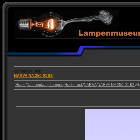
Vorheriges Bild:
NARVA NA 250-01 62I
Home
/
Natriumdampflampen
/
Hochdruck
/
NARVA
/
NARVA NA 250-01 62I
/N