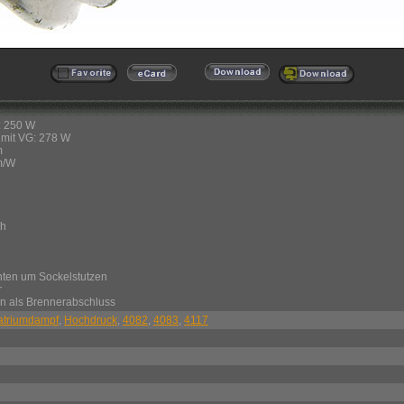
: 250 W
mit VG: 278 W
m
m/W
 h
unten um Sockelstutzen
r
en als Brennerabschluss
atriumdampf
,
Hochdruck
,
4082
,
4083
,
4117