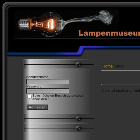
Home
/Fehler
Benutzername:
Passwort:
Sie sind nicht angemel
Beim nächsten Besuch automatisch
anmelden?