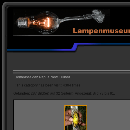
Home
/Insekten Papua New Guinea
::
This category has been visit : 4304 times
Gefunden: 287 Bild(er) auf 32 Seite(n). Angezeigt: Bild 73 bis 81.