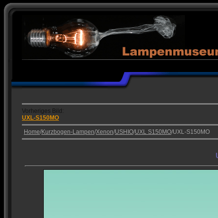
Vorheriges Bild:
UXL-S150MO
Home
/
Kurzbogen-Lampen
/
Xenon
/
USHIO
/
UXL S150MO
/UXL-S150MO