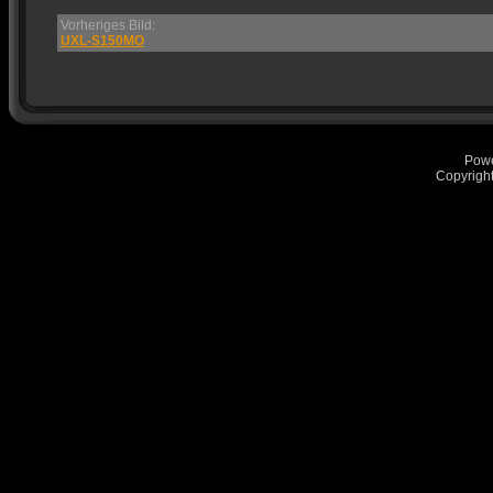
Vorheriges Bild:
UXL-S150MO
Pow
Copyrigh