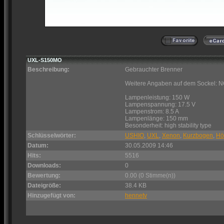
UXL-S150MO
Beschreibung:
Gebrauchter Brenner
Weitere Angaben auf dem Sockel: 
Lampenleistung: 150 W
Lampenspannung: 17.5 V
Lampenstrom: 8.5 A
Lampenlänge: 150 mm
Besonderheit: high stability type
Schlüsselwörter:
USHIO
,
UXL
,
Xenon
,
Kurzbogen
,
Hö
Datum:
30.05.2009 14:46
Hits:
5516
Downloads:
0
Bewertung:
0.00 (0 Stimme(n))
Dateigröße:
38.4 KB
Hinzugefügt von:
hennetv