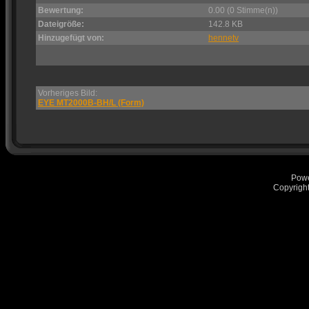
Bewertung:
0.00 (0 Stimme(n))
Dateigröße:
142.8 KB
Hinzugefügt von:
hennetv
Vorheriges Bild:
EYE MT2000B-BH/L (Form)
Pow
Copyrigh