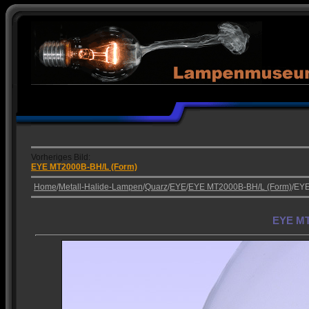
Vorheriges Bild:
EYE MT2000B-BH/L (Form)
Home
/
Metall-Halide-Lampen
/
Quarz
/
EYE
/
EYE MT2000B-BH/L (Form)
/EY
EYE MT