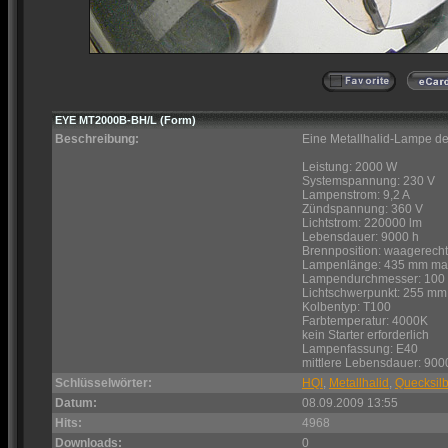
EYE MT2000B-BH/L (Form)
Beschreibung:
Eine Metallhalid-Lampe d
Leistung: 2000 W
Systemspannung: 230 V
Lampenstrom: 9,2 A
Zündspannung: 360 V
Lichtstrom: 220000 lm
Lebensdauer: 9000 h
Brennposition: waagerecht 
Lampenlänge: 435 mm ma
Lampendurchmesser: 10
Lichtschwerpunkt: 255 mm
Kolbentyp: T100
Farbtemperatur: 4000K
kein Starter erforderlich
Lampenfassung: E40
mittlere Lebensdauer: 900
Schlüsselwörter:
HQI
,
Metallhalid
,
Quecksilb
Datum:
08.09.2009 13:55
Hits:
4968
Downloads:
0