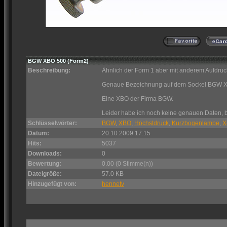
BGW XBO 500 (Form2)
Beschreibung:
Ähnlich der Form 1 aber mit anderem Aufdru
Genaue Bezeichnung auf dem Sockel BGW 
Eine XBO der Firma BGW.
Leider habe ich noch keine genauen Daten, 
Schlüsselwörter:
BGW
,
XBO
,
Höchstdruck
,
Kurzbogenlampe
,
X
Datum:
20.10.2009 17:15
Hits:
5037
Downloads:
0
Bewertung:
0.00 (0 Stimme(n))
Dateigröße:
57.0 KB
Hinzugefügt von:
hennetv