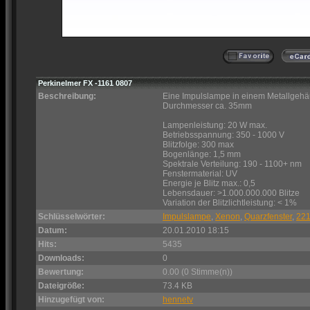
Perkinelmer FX -1161 0807
Beschreibung:
Eine Impulslampe in einem Metallgehä
Durchmesser ca. 35mm
Lampenleistung: 20 W max.
Betriebsspannung: 350 - 1000 V
Blitzfolge: 300 max
Bogenlänge: 1,5 mm
Spektrale Verteilung: 190 - 1100+ nm
Fenstermaterial: UV
Energie je Blitz max.: 0,5
Lebensdauer: >1.000.000.000 Blitze
Variation der Blitzlichtleistung: < 1%
Schlüsselwörter:
Impulslampe
,
Xenon
,
Quarzfenster
,
22
Datum:
20.01.2010 18:15
Hits:
5435
Downloads:
0
Bewertung:
0.00 (0 Stimme(n))
Dateigröße:
73.4 KB
Hinzugefügt von:
hennetv