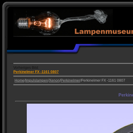
Vorheriges Bild:
Perkinelmer FX -1161 0807
Home
/
Impulslampen
/
Xenon
/
Perkinelmer
/Perkinelmer FX -1161 0807
Perkin