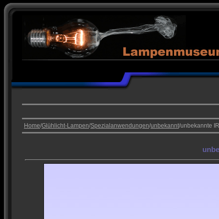
Home
/
Glühlicht-Lampen
/
Spezialanwendungen
/
unbekannt
/unbekannte I
unbe