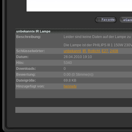
unbekannte IR Lampe
Beschreibung:
Leider sind keine Daten auf der Lampe zu
Die Lampe ist der PHILIPS III 1 150W 230
Schlüsselwörter:
unbekannt
,
IR
,
Rotlicht
,
E27
,
2408
Datum:
28.04.2010 19:10
Hits:
5340
Downloads:
0
Bewertung:
0.00 (0 Stimme(n))
Dateigröße:
69.8 KB
Hinzugefügt von:
hennetv