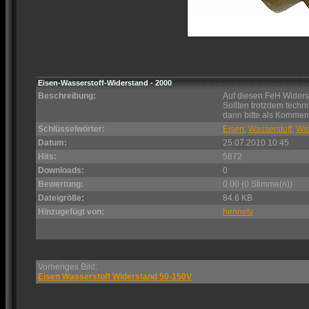
Eisen-Wasserstoff-Widerstand - 2000
Beschreibung:
Auf diesen FeH Widers
Sollten trotzdem techn
dann bitte als Kommen
Schlüsselwörter:
Eisen
,
Wasserstoff
,
Wid
Datum:
25.07.2010 10:45
Hits:
5872
Downloads:
0
Bewertung:
0.00 (0 Stimme(n))
Dateigröße:
84.6 KB
Hinzugefügt von:
hennetv
Vorheriges Bild:
Eisen Wasserstoff Widerstand 50-150V