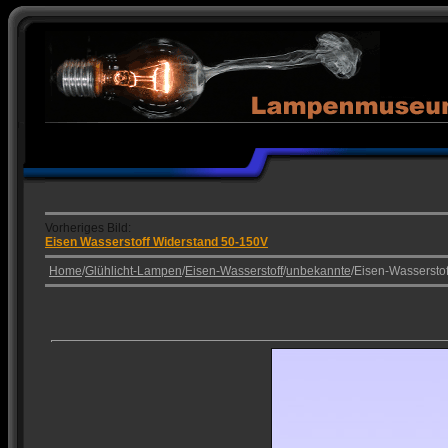
Vorheriges Bild:
Eisen Wasserstoff Widerstand 50-150V
Home
/
Glühlicht-Lampen
/
Eisen-Wasserstoff
/
unbekannte
/Eisen-Wasserstof