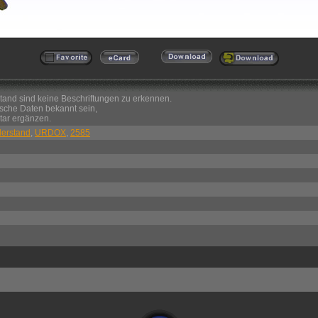
tand sind keine Beschriftungen zu erkennen.
ische Daten bekannt sein,
tar ergänzen.
erstand
,
URDOX
,
2585