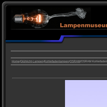
Home
/
Glühlicht-Lampen
/
Kohlefadenlampen
/
OSRAM
/OSRAM Kohlefade