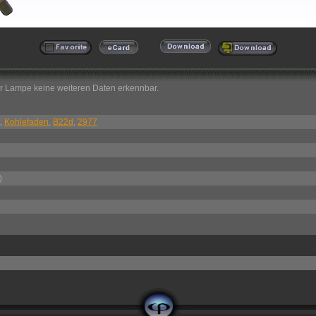
er Lampe keine weiteren Daten erkennbar.
,
Kohlefaden
,
B22d
,
2977
)