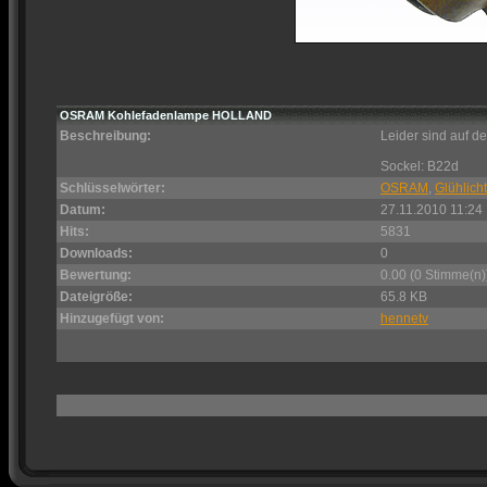
OSRAM Kohlefadenlampe HOLLAND
Beschreibung:
Leider sind auf d
Sockel: B22d
Schlüsselwörter:
OSRAM
,
Glühlicht
Datum:
27.11.2010 11:24
Hits:
5831
Downloads:
0
Bewertung:
0.00 (0 Stimme(n)
Dateigröße:
65.8 KB
Hinzugefügt von:
hennetv