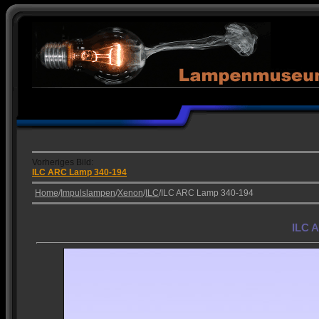
Vorheriges Bild:
ILC ARC Lamp 340-194
Home
/
Impulslampen
/
Xenon
/
ILC
/ILC ARC Lamp 340-194
ILC 