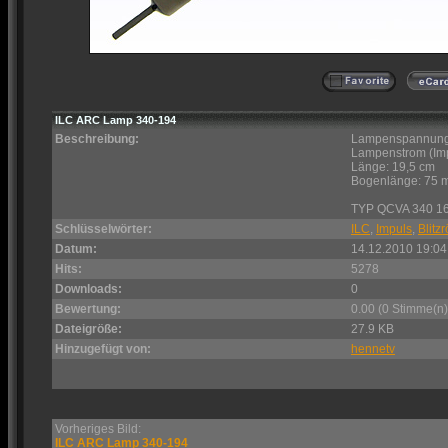
ILC ARC Lamp 340-194
Beschreibung:
Lampenspannung
Lampenstrom (Imp
Länge: 19,5 cm
Bogenlänge: 75
TYP QCVA 340 1
Schlüsselwörter:
ILC
,
Impuls
,
Blitz
Datum:
14.12.2010 19:04
Hits:
5278
Downloads:
0
Bewertung:
0.00 (0 Stimme(n)
Dateigröße:
27.9 KB
Hinzugefügt von:
hennetv
Vorheriges Bild:
ILC ARC Lamp 340-194