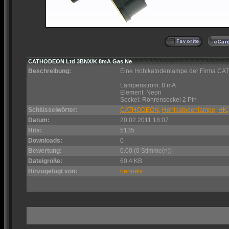
CATHODEON Ltd 3BNX/K 8mA Gas Ne
Beschreibung:
Eine Hohlkatodenlampe der Firma 
Lampenstrom: 8 mA
Element: Neon
Sockel: Röhrensockel 2 Pin
Schlüsselwörter:
CATHODEON
,
Hohlkatodenlampe
,
HK
Datum:
20.02.2011 18:07
Hits:
5135
Downloads:
0
Bewertung:
0.00 (0 Stimme(n))
Dateigröße:
60.4 KB
Hinzugefügt von:
hennetv