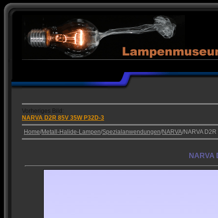
Vorheriges Bild:
NARVA D2R 85V 35W P32D-3
Home
/
Metall-Halide-Lampen
/
Spezialanwendungen
/
NARVA
/NARVA D2R
NARVA D