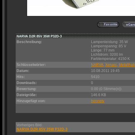
NARVA D2R 85V 35W P32D-3
Beschreibung:
Lampenleistung: 35 W
Lampenspanng: 85 V
Länge: 77 mm
Lichtstrom: 3200 lm
Farbtemperatur: 4150 K
Schlüsselwörter:
NARVA
,
Xenarc
,
Metallhal
Datum:
10.08.2011 19:45
Hits:
5410
Downloads:
0
Bewertung:
0.00 (0 Stimme(n))
Dateigröße:
146.6 KB
Hinzugefügt von:
hennetv
Vorheriges Bild:
NARVA D2R 85V 35W P32D-3