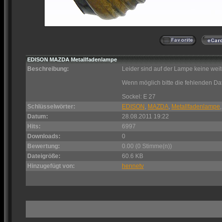
EDISON MAZDA Metallfadenlampe
Beschreibung:
Leider sind auf der Lampe keine weit
Wenn möglich bitte die fehlenden D
Sockel: E 27
Schlüsselwörter:
EDISON
,
MAZDA
,
Metallfadenlampe
Datum:
28.08.2011 19:22
Hits:
6997
Downloads:
0
Bewertung:
0.00 (0 Stimme(n))
Dateigröße:
60.6 KB
Hinzugefügt von:
hennetv