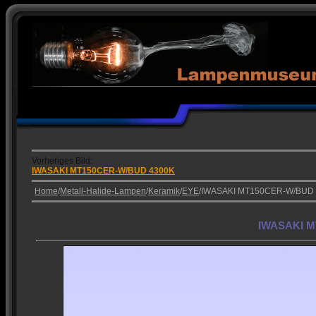
Vorheriges Bild:
IWASAKI MT150CER-W/BUD 4300K
Home
/
Metall-Halide-Lampen
/
Keramik
/
EYE
/IWASAKI MT150CER-W/BUD
IWASAKI M