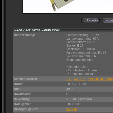
IWASAKI MT150CER-W/BUD 4300K
Beschreibung:
Lampenleistung: 150 W
Lampenspannung: 90 V
Lampenstrom: 1,67 A
Sockel: E 27
Lichtstrom: 13500 lm
Farbwiedergabeindex: Ra 95
Lebensdauer: 9000 h
Brennlage: beliebig
Besonderheiten:
- Schutzglas im Inneren
-> für offene Leuchten
Schlüsselwörter:
EYE
,
IWASAKI
,
Metallhalid
,
Keram
Datum:
19.09.2011 15:32
Hits:
4936
Downloads:
0
Bewertung:
0.00 (0 Stimme(n))
Dateigröße:
103.8 KB
Hinzugefügt von:
hennetv