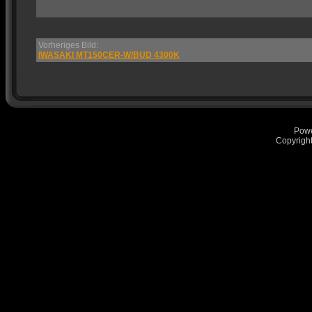
Vorheriges Bild:
IWASAKI MT150CER-W/BUD 4300K
Pow
Copyrigh