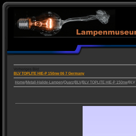
Vorheriges Bild:
BLV TOPLITE HIE-P 150nw 06 7 Germany
Home
/
Metall-Halide-Lampen
/
Quarz
/
BLV
/
BLV TOPLITE HIE-P 150nw
/BLV