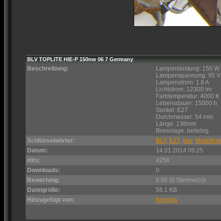
BLV TOPLITE HIE-P 150nw 06 7 Germany
Beschreibung:
Lampenleistung: 150 W
Lampenspannung: 95 V
Lampenstrom: 1.8 A
Lichtstrom: 12300 lm
Farbtemperatur: 4000 K
Lebensdauer: 15000 h
Sockel: E27
Durchmesser: 54 mm
Länge: 138mm
Brennlage: beliebig
Schlüsselwörter:
BLV
,
E27
,
klar
,
Metallhal
Datum:
14.01.2014 09:25
Hits:
4256
Downloads:
0
Bewertung:
0.00 (0 Stimme(n))
Dateigröße:
56.1 KB
Hinzugefügt von:
hennetv