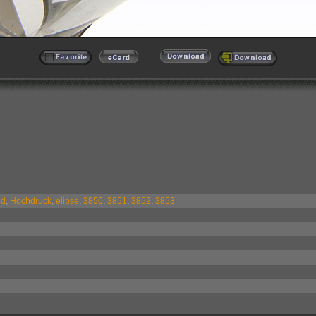
id
,
Hochdruck
,
elipse
,
3850
,
3851
,
3852
,
3853