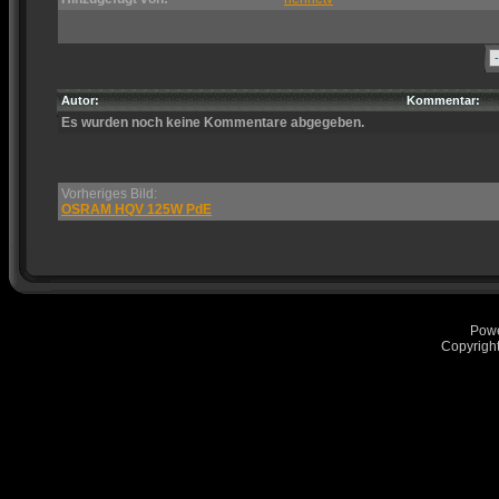
Autor:
Kommentar:
Es wurden noch keine Kommentare abgegeben.
Vorheriges Bild:
OSRAM HQV 125W PdE
Pow
Copyrigh