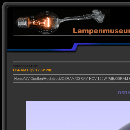
Vorheriges Bild:
OSRAM HQV 125W PdE
Home
/
UV-Quellen
/
Hochdruck
/
OSRAM
/
OSRAM HQV 125W PdE
/OSRAM 
OSRA