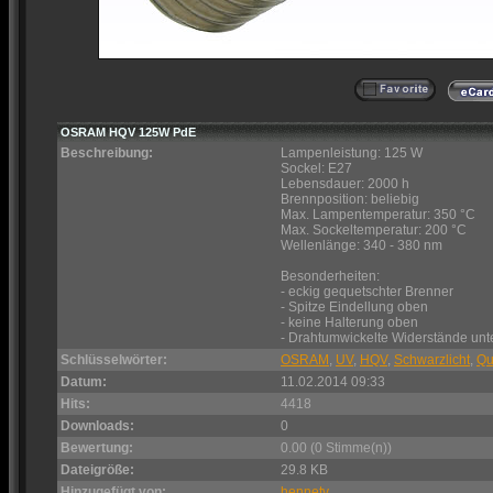
OSRAM HQV 125W PdE
Beschreibung:
Lampenleistung: 125 W
Sockel: E27
Lebensdauer: 2000 h
Brennposition: beliebig
Max. Lampentemperatur: 350 °C
Max. Sockeltemperatur: 200 °C
Wellenlänge: 340 - 380 nm
Besonderheiten:
- eckig gequetschter Brenner
- Spitze Eindellung oben
- keine Halterung oben
- Drahtumwickelte Widerstände un
Schlüsselwörter:
OSRAM
,
UV
,
HQV
,
Schwarzlicht
,
Qu
Datum:
11.02.2014 09:33
Hits:
4418
Downloads:
0
Bewertung:
0.00 (0 Stimme(n))
Dateigröße:
29.8 KB
Hinzugefügt von:
hennetv