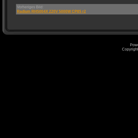
Vorheriges Bild:
Radium RH5004X 220V 5000W CP85 r2
Pow
Copyrigh