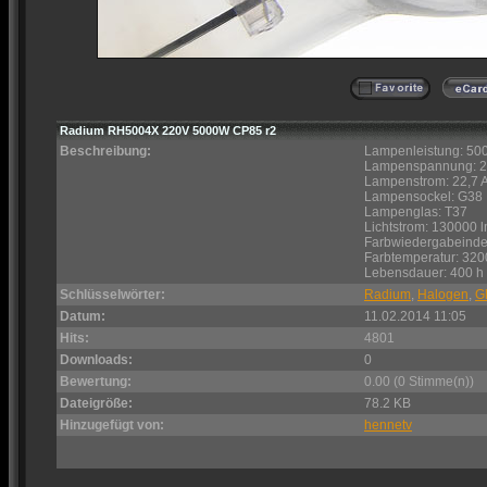
Radium RH5004X 220V 5000W CP85 r2
Beschreibung:
Lampenleistung: 50
Lampenspannung: 2
Lampenstrom: 22,7 
Lampensockel: G38
Lampenglas: T37
Lichtstrom: 130000 
Farbwiedergabeinde
Farbtemperatur: 320
Lebensdauer: 400 h
Schlüsselwörter:
Radium
,
Halogen
,
Gl
Datum:
11.02.2014 11:05
Hits:
4801
Downloads:
0
Bewertung:
0.00 (0 Stimme(n))
Dateigröße:
78.2 KB
Hinzugefügt von:
hennetv