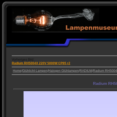
Vorheriges Bild:
Radium RH5004X 220V 5000W CP85 r2
Home
/
Glühlicht-Lampen
/
Halogen Glühlampen
/
RADIUM
/
Radium RH5004
Radium RH50