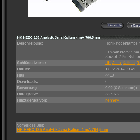
HK HEEO 135 Analytik Jena Kalium 4 mA 766,5 nm
Beschreibung:
Hohlkatodenlampe m
Lampenstrom: 4 mA
Sockel: 2 Pin Röhre
Schlüsselwörter:
HK
,
Jena
,
Kalium
,
R
Datum:
17.02.2014 09:49
Hits:
4418
Downloads:
0
Bewertung:
0.00 (0 Stimme(n))
Dateigröße:
38.6 KB
Hinzugefügt von:
hennetv
Vorheriges Bild:
HK HEEO 135 Analytik Jena Kalium 4 mA 766,5 nm