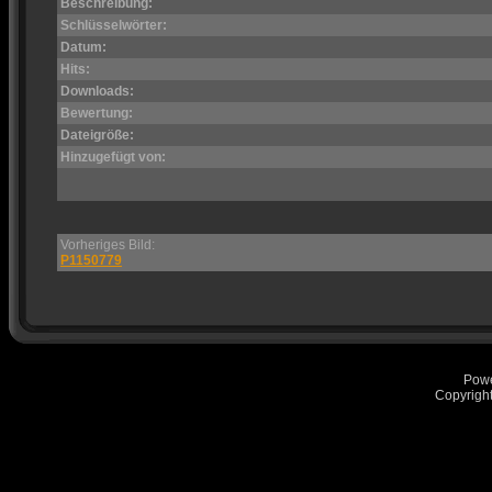
Beschreibung:
Schlüsselwörter:
Datum:
Hits:
Downloads:
Bewertung:
Dateigröße:
Hinzugefügt von:
Vorheriges Bild:
P1150779
Pow
Copyrigh