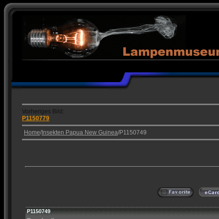
Vorheriges Bild:
P1150779
Home
/
Insekten Papua New Guinea
/P1150749
P1150749