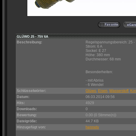
GLÜWO 25 - 75V 6A
Beschreibung:
Regelspannungsbereich: 25 -
Strom: 6 A
Sockel: E 27
Höhe: 380 mm
Durchmesser: 68 mm
Besonderheiten:
- mit Abriss
- 6 Wendel
Schlüsselwörter:
Glüwo
,
Eisen
,
Wasserstoff
,
Kon
Datum:
06.03.2014 09:56
Hits:
4929
Downloads:
0
Bewertung:
0.00 (0 Stimme(n))
Dateigröße:
44.7 KB
Hinzugefügt von:
hennetv