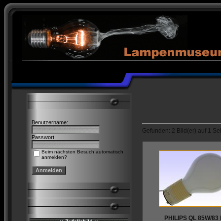
Benutzername:
Gefunden: 2 Bild(er) auf 1 Sei
Passwort:
Beim nächsten Besuch automatisch
anmelden?
PHILIPS QL 85W/83