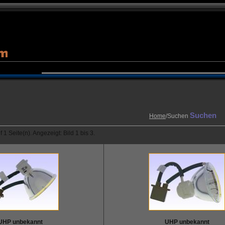
Suchen
Home
/Suchen
 1 Seite(n). Angezeigt: Bild 1 bis 3.
UHP unbekannt
UHP unbekannt