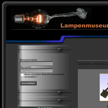
Benutzername:
Gefunden: 3 Bild(er) auf
Passwort:
Beim nächsten Besuch automatisch
anmelden?