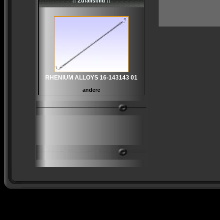
:: Zufallsbild ::
RHENIUM ALLOYS 16-143143 01
andere