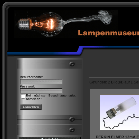
Benutzername:
Gefunden: 2 Bild(er) auf 1 Sei
Passwort:
Beim nächsten Besuch automatisch
anmelden?
PERKIN ELMER 12mA E