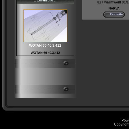
:: Zufallsbild ::
827 warmweiß 01/1
NARVA
WOTAN 60 40.3.412
WOTAN 60 40.3.412
Pow
Copyrigh