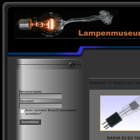
Gefunden: 27 Bild(er) auf 3 Sei
Benutzername:
Passwort:
Beim nächsten Besuch automatisch
anmelden?
NARVA D2 E/1 72/