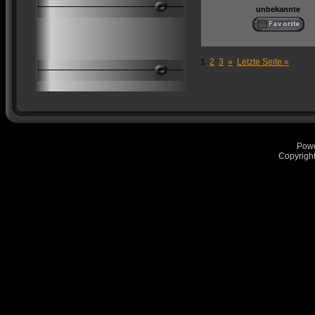
unbekannte
1
2
3
»
Letzte Seite »
Pow
Copyrigh