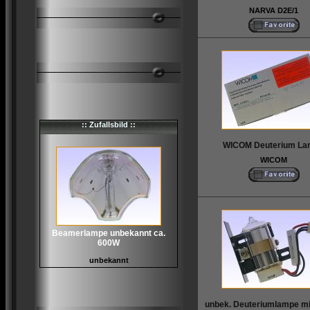
NARVA D2E/1
:: Zufallsbild ::
WICOM Deuterium La
WICOM
Beamerlampe unbekannt ca.
600W
unbekannt
unbek. Deuteriumlampe mit