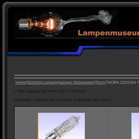
Home
/
Glühlicht-Lampen
/
Halogen Glühlampen
/
Thorn
/THORN 220/230V 
::
This category has been visit : 7794 times
Gefunden: 3 Bild(er) auf 1 Seite(n). Angezeigt: Bild 1 bis 3.