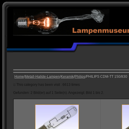
Home
/
Metall-Halide-Lampen
/
Keramik
/
Philips
/PHILIPS CDM-TT 150/830
::
This category has been visit : 6613 times
Gefunden: 2 Bild(er) auf 1 Seite(n). Angezeigt: Bild 1 bis 2.