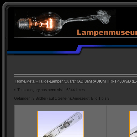
Home
/
Metall-Halide-Lampen
/
Quarz
/
RADIUM
/RADIUM HRI-T 400W/D q1
::
This category has been visit : 6844 times
Gefunden: 3 Bild(er) auf 1 Seite(n). Angezeigt: Bild 1 bis 3.