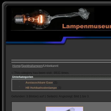
Home
/
Spektrallampen
/Unbekannt
::
This category has been visit : 9831 times
Unterkategorien
(2)
Austauschbare Gase
(3)
HB Hohlkathodenlampe
Gefunden: 3 Bild(er) auf 1 Seite(n). Angezeigt: Bild 1 bis 3.