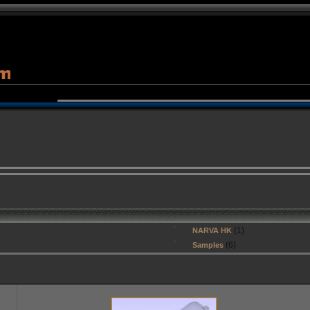
(1)
NARVA HK
(6)
Samples