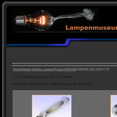
Home
/
Metall-Halide-Lampen
/
Quarz
/
OSRAM
/OSRAM HQI 2000 CTF
::
This category has been visit : 4778 times
Gefunden: 3 Bild(er) auf 1 Seite(n). Angezeigt: Bild 1 bis 3.