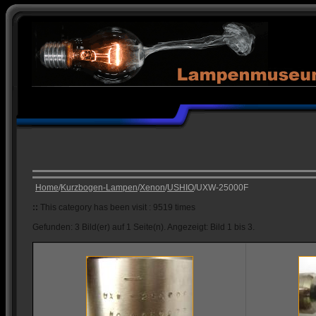
Home
/
Kurzbogen-Lampen
/
Xenon
/
USHIO
/UXW-25000F
::
This category has been visit : 9519 times
Gefunden: 3 Bild(er) auf 1 Seite(n). Angezeigt: Bild 1 bis 3.