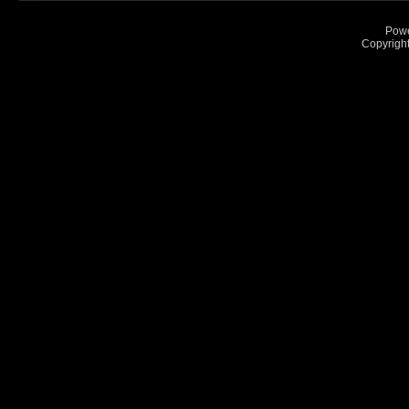
Pow
Copyrigh