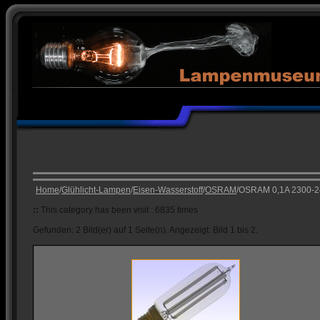
Home
/
Glühlicht-Lampen
/
Eisen-Wasserstoff
/
OSRAM
/OSRAM 0,1A 2300-
::
This category has been visit : 6835 times
Gefunden: 2 Bild(er) auf 1 Seite(n). Angezeigt: Bild 1 bis 2.