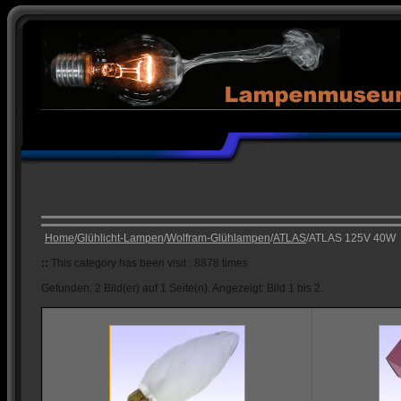
Home
/
Glühlicht-Lampen
/
Wolfram-Glühlampen
/
ATLAS
/ATLAS 125V 40W
::
This category has been visit : 8878 times
Gefunden: 2 Bild(er) auf 1 Seite(n). Angezeigt: Bild 1 bis 2.