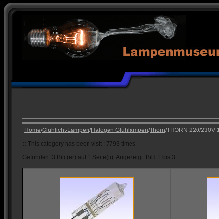
Home
/
Glühlicht-Lampen
/
Halogen Glühlampen
/
Thorn
/THORN 220/230V 
::
This category has been visit : 7793 times
Gefunden: 3 Bild(er) auf 1 Seite(n). Angezeigt: Bild 1 bis 3.