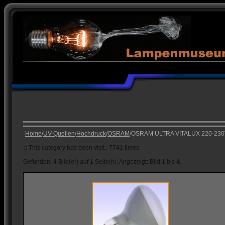
Home
/
UV-Quellen
/
Hochdruck
/
OSRAM
/OSRAM ULTRA VITALUX 220-230
::
This category has been visit : 7741 times
Gefunden: 4 Bild(er) auf 1 Seite(n). Angezeigt: Bild 1 bis 4.