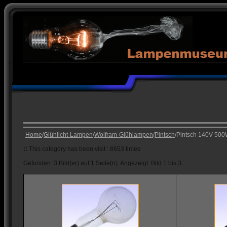
Home
/
Glühlicht-Lampen
/
Wolfram-Glühlampen
/
Pintsch
/Pintsch 140V 50
::
This category has been visit : 8653 times
Gefunden: 3 Bild(er) auf 1 Seite(n). Angezeigt: Bild 1 bis 3.