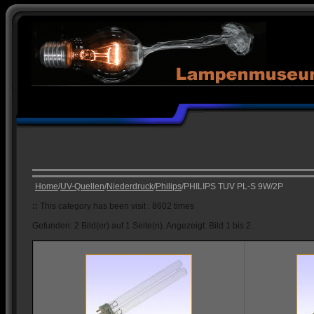
Home
/
UV-Quellen
/
Niederdruck
/
Philips
/PHILIPS TUV PL-S 9W/2P
::
This category has been visit : 8602 times
Gefunden: 2 Bild(er) auf 1 Seite(n). Angezeigt: Bild 1 bis 2.