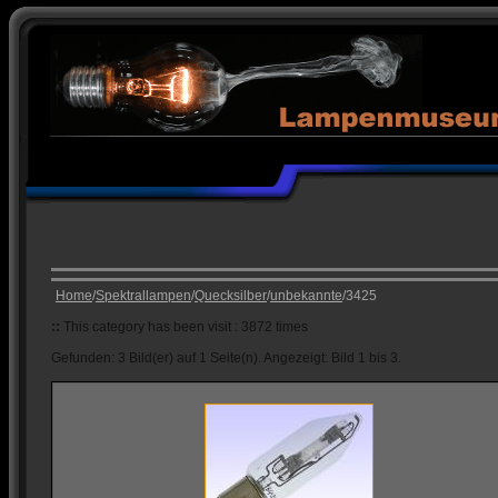
Home
/
Spektrallampen
/
Quecksilber
/
unbekannte
/3425
::
This category has been visit : 3872 times
Gefunden: 3 Bild(er) auf 1 Seite(n). Angezeigt: Bild 1 bis 3.