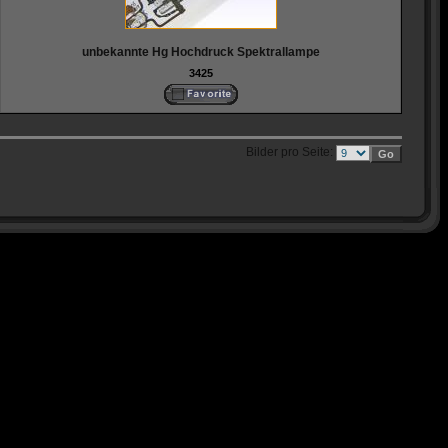
unbekannte Hg Hochdruck Spektrallampe
3425
Bilder pro Seite: