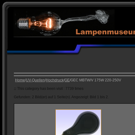
Home
/
UV-Quellen
/
Hochdruck
/
GE
/GEC MBTW/V 175W 220-250V
::
This category has been visit : 7739 times
Gefunden: 2 Bild(er) auf 1 Seite(n). Angezeigt: Bild 1 bis 2.