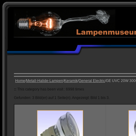
Home
/
Metall-Halide-Lampen
/
Keramik
/
General Electric
/GE UVC 20W 30
::
This category has been visit : 6998 times
Gefunden: 3 Bild(er) auf 1 Seite(n). Angezeigt: Bild 1 bis 3.