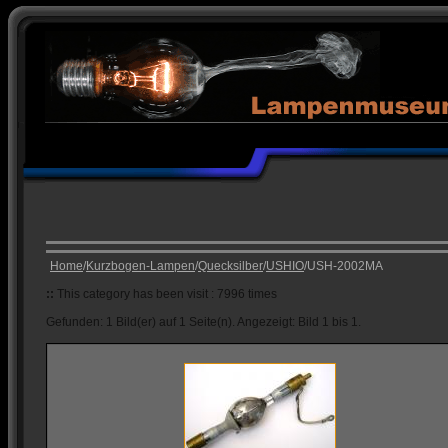
Home
/
Kurzbogen-Lampen
/
Quecksilber
/
USHIO
/USH-2002MA
::
This category has been visit : 7996 times
Gefunden: 1 Bild(er) auf 1 Seite(n). Angezeigt: Bild 1 bis 1.