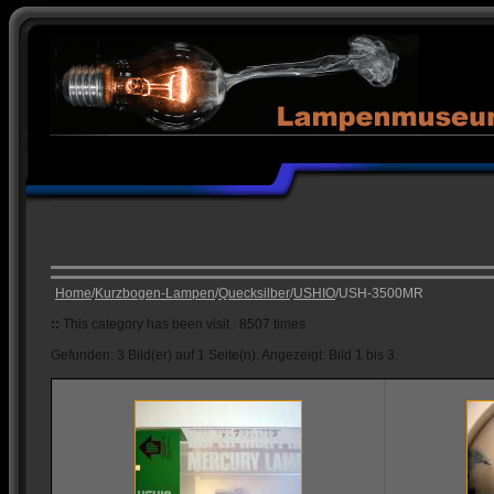
Home
/
Kurzbogen-Lampen
/
Quecksilber
/
USHIO
/USH-3500MR
::
This category has been visit : 8507 times
Gefunden: 3 Bild(er) auf 1 Seite(n). Angezeigt: Bild 1 bis 3.