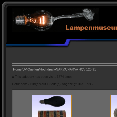
Home
/
UV-Quellen
/
Hochdruck
/
NARVA
/NARVA HQV 125 91
::
This category has been visit : 7874 times
Gefunden: 2 Bild(er) auf 1 Seite(n). Angezeigt: Bild 1 bis 2.